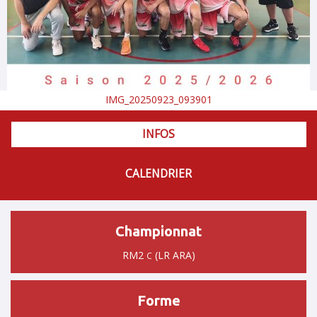
IMG_20250923_093901
INFOS
CALENDRIER
Championnat
RM2
(LR ARA)
C
Forme