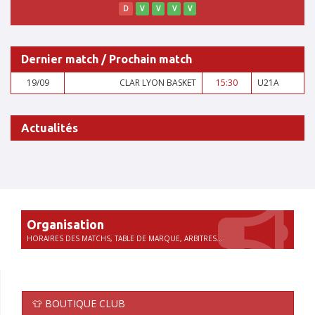
D
V
V
V
V
Dernier match / Prochain match
19/09
CLAR LYON BASKET
15:30
U21A
Ligue ARA - Poules phase 1 2026/2027 - Seniors 2
Actualités
et U21
Finales régionales U21 et PNM
Résultats du weekend du 30 et 1 octobre
Organisation
HORAIRES DES MATCHS, TABLE DE MARQUE, ARBITRES...
👕 BOUTIQUE CLUB