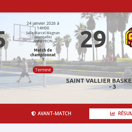
24 janvier 2026 à
14H00
5
29
Salle Marcel Magnan
(Mantaille)
ANNEYRON
Match de
championnat
3
Terminé
SAINT VALLIER BASK
- 3
AVANT-MATCH
RÉSU