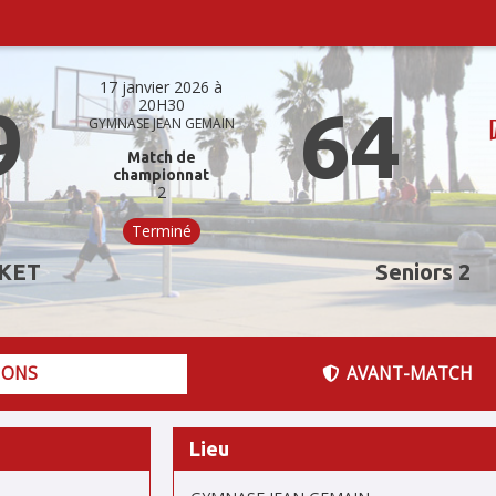
17 janvier 2026 à
20H30
9
64
GYMNASE JEAN GEMAIN
Match de
championnat
2
Terminé
KET
Seniors 2
IONS
AVANT-MATCH
Lieu